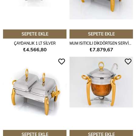
SEPETE EKLE
SEPETE EKLE
ÇAYDANLIK 1 LT SİLVER
MUM ISITICILI DİKDÖRTGEN SERVİS SETİ 1,5 LT. SILVER-GOLD
₺4.566,80
₺7.879,67
SEPETE EKLE
SEPETE EKLE