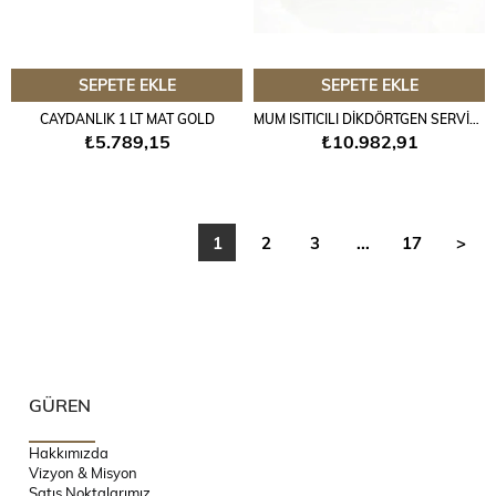
SEPETE EKLE
SEPETE EKLE
CAYDANLIK 1 LT MAT GOLD
MUM ISITICILI DİKDÖRTGEN SERVİS SETİ 1,5 LT. ROSEGOLD
₺5.789,15
₺10.982,91
1
2
3
...
17
>
GÜREN
Hakkımızda
Vizyon & Misyon
Satış Noktalarımız