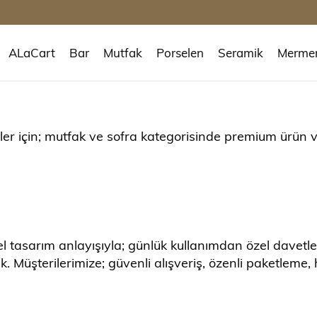
ALaCart
Bar
Mutfak
Porselen
Seramik
Merme
ler için; mutfak ve sofra kategorisinde premium ürün v
nel tasarım anlayışıyla; günlük kullanımdan özel davetl
Müşterilerimize; güvenli alışveriş, özenli paketleme, h