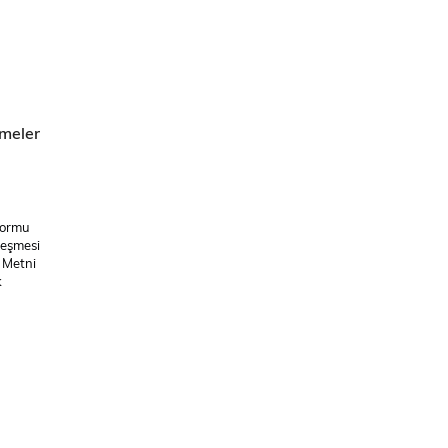
meler
Formu
leşmesi
 Metni
k