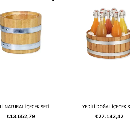
SEPETE EKLE
SEPETE EKLE
Lİ NATURAL İÇECEK SETİ
YEDİLİ DOĞAL İÇECEK S
₺13.652,79
₺27.142,42