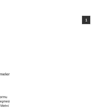
1
meler
Formu
leşmesi
 Metni