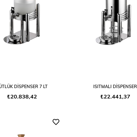
SEPETE EKLE
SEPETE EKLE
ÜTLÜK DİSPENSER 7 LT
ISITMALI DİSPENSER
₺20.838,42
₺22.441,37