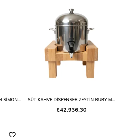
SEPETE EKLE
MEYVESUYU DİSPENSER ZEYTİN SİMON MODEL
SÜT KAHVE DİSPENSER ZEYTİN RUBY MODEL
₺42.936,30