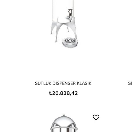
SEPETE EKLE
SÜTLÜK DİSPENSER KLASİK
S
₺20.838,42