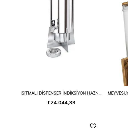
SEPETE EKLE
ISITMALI DİSPENSER İNDİKSİYON HAZNELİ KLASİK 15 LT
₺24.044,33