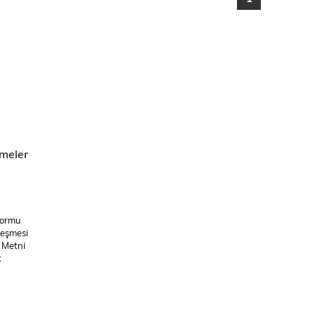
meler
Formu
leşmesi
 Metni
k