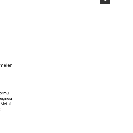
meler
Formu
leşmesi
 Metni
k