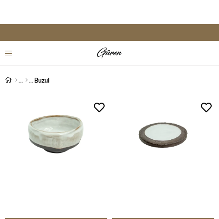
Buzul