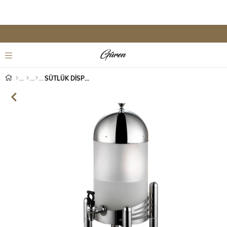
SÜTLÜK DİSPENSER 7 LT