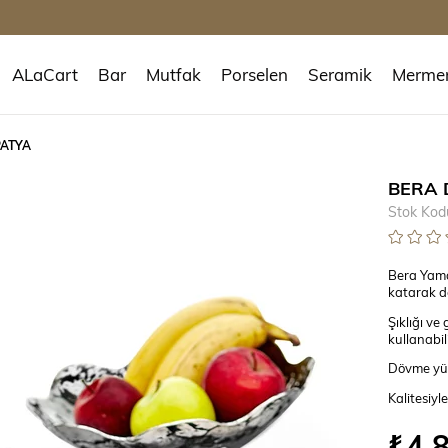
ALaCart
Bar
Mutfak
Porselen
Seramik
Merme
PATYA
BERA 
Stok Kod
Bera Yama
katarak d
Şıklığı ve
kullanabili
Dövme yüze
Kalitesiyl
₺4.