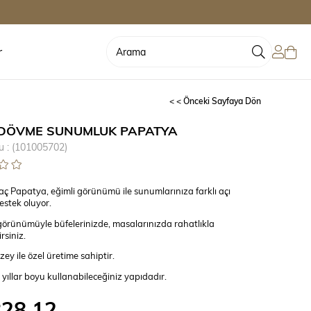
r
< < Önceki Sayfaya Dön
DÖVME SUNUMLUK PAPATYA
u
(101005702)
ç Papatya, eğimli görünümü ile sunumlarınıza farklı açı
estek oluyor.
 görünümüyle büfelerinizde, masalarınızda rahatlıkla
rsiniz.
y ile özel üretime sahiptir.
e yıllar boyu kullanabileceğiniz yapıdadır.
828,12