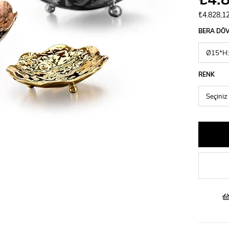
₺4.828,1
BERA DÖ
RENK