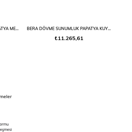
SEPETE EKLE
BERA DÖVME SUNUMLUK PAPATYA MERDİVEN 3 KATLI
BERA DÖVME SUNUMLUK PAPATYA KUYRUK
BER
₺11.265,61
meler
Formu
leşmesi