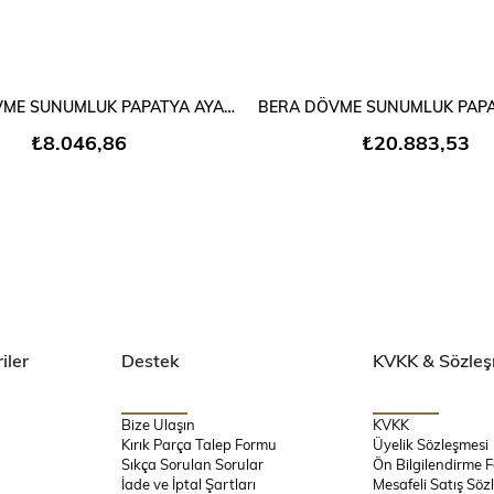
SEPETE EKLE
SEPETE EKLE
BERA DÖVME SUNUMLUK PAPATYA AYAKLI MİNİ
₺8.046,86
₺20.883,53
iler
Destek
KVKK & Sözleş
Bize Ulaşın
KVKK
Kırık Parça Talep Formu
Üyelik Sözleşmesi
Sıkça Sorulan Sorular
Ön Bilgilendirme 
İade ve İptal Şartları
Mesafeli Satış Söz