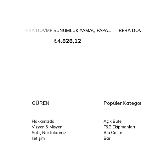
SEPETE EKLE
BERA DÖVME SUNUMLUK YAMAÇ PAPATYA
₺4.828,12
GÜREN
Popüler Kategor
Hakkımızda
Açık Büfe
Vizyon & Misyon
F&B Ekipmanları
Satış Noktalarımız
Ala Carte
İletişim
Bar