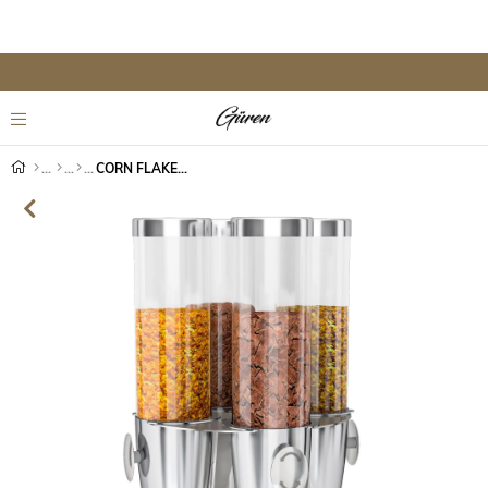
CORN FLAKES DİSPENSER DÖNER MEKANİZMALI 4 LÜ