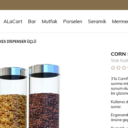
ALaCart
Bar
Mutfak
Porselen
Seramik
Merme
KES DİSPENSER ÜÇLÜ
CORN 
Stok Kod
3’lü Cornf
sunma imkâ
sunum oluş
bir çözüm
Kullanıcı
sunar.
Ergonomik 
önüne geçi