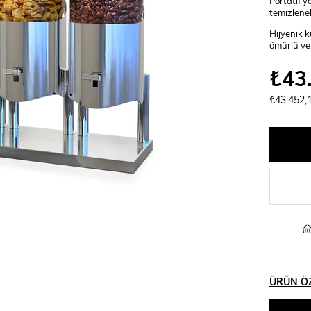
Portatif y
temizleneb
Hijyenik 
ömürlü ve 
₺43
₺43.452,
ÜRÜN ÖZ