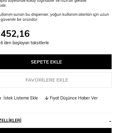
apısı sayesinde kolay taşınabilir ve hızlı bir şekilde
ilir.
kullanım sunan bu dispenser, yoğun kullanım alanları için uzun
güvenilir bir üründür.
.452,16
16
`den başlayan taksitlerle
FAVORILERE EKLE
İstek Listeme Ekle
Fiyat Düşünce Haber Ver
ELLIKLERI