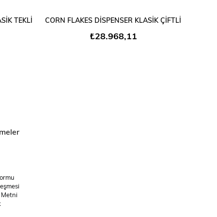
SEPETE EKLE
SİK TEKLİ
CORN FLAKES DİSPENSER KLASİK ÇİFTLİ
CORN 
₺28.968,11
meler
Formu
leşmesi
 Metni
k