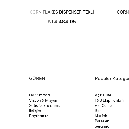
SEPETE EKLE
CORN FLAKES DİSPENSER TEKLİ
CORN 
₺14.484,05
GÜREN
Popüler Kategor
Hakkımızda
Açık Büfe
Vizyon & Misyon
F&B Ekipmanları
Satış Noktalarımız
Ala Carte
İletişim
Bar
Bayilerimiz
Mutfak
Porselen
Seramik