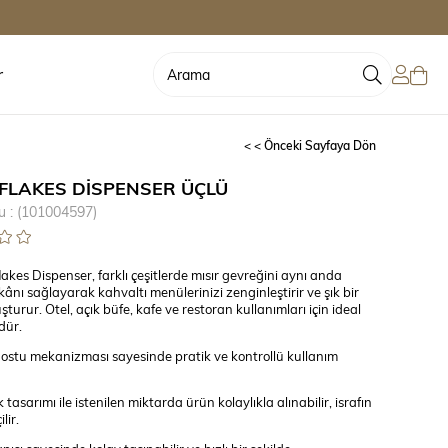
r
< < Önceki Sayfaya Dön
FLAKES DİSPENSER ÜÇLÜ
u
(101004597)
lakes Dispenser, farklı çeşitlerde mısır gevreğini aynı anda
nı sağlayarak kahvaltı menülerinizi zenginleştirir ve şık bir
turur. Otel, açık büfe, kafe ve restoran kullanımları için ideal
dür.
 dostu mekanizması sayesinde pratik ve kontrollü kullanım
tasarımı ile istenilen miktarda ürün kolaylıkla alınabilir, israfın
lir.