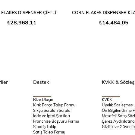
SEPETE EKLE
SEPETE EKLE
FLAKES DİSPENSER ÇİFTLİ
CORN FLAKES DİSPENSER KLA
₺28.968,11
₺14.484,05
iler
Destek
KVKK & Sözleş
Bize Ulaşın
KVKK
Kırık Parça Talep Formu
Üyelik Sözleşmesi
Sıkça Sorulan Sorular
Ön Bilgilendirme 
İade ve İptal Şartları
Mesafeli Satış Söz
Franchise Başvuru Formu
Çerez Aydınlatma
Sipariş Takip
Gizlilik ve Güvenli
Satış Talep Formu