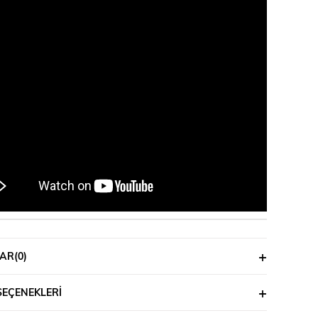
AR
(0)
SEÇENEKLERI