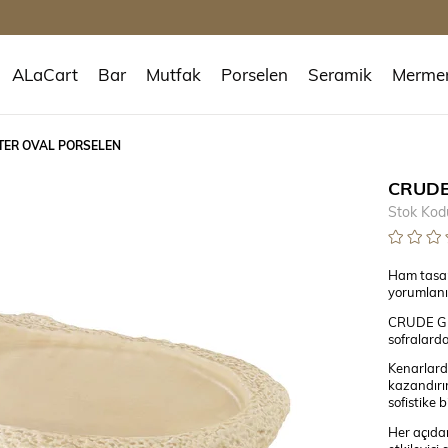
ALaCart
Bar
Mutfak
Porselen
Seramik
Merme
TER OVAL PORSELEN
CRUDE
Stok Kod
Ham tasarı
yorumlan
CRUDE Glis
sofralarda
Kenarlard
kazandırır
sofistike b
Her açıdan