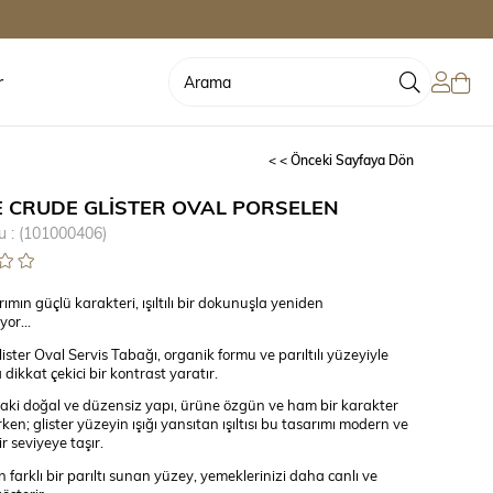
r
< < Önceki Sayfaya Dön
 CRUDE GLİSTER OVAL PORSELEN
u
(101000406)
mın güçlü karakteri, ışıltılı bir dokunuşla yeniden
ıyor…
ter Oval Servis Tabağı, organik formu ve parıltılı yüzeyiyle
 dikkat çekici bir kontrast yaratır.
aki doğal ve düzensiz yapı, ürüne özgün ve ham bir karakter
ken; glister yüzeyin ışığı yansıtan ışıltısı bu tasarımı modern ve
ir seviyeye taşır.
 farklı bir parıltı sunan yüzey, yemeklerinizi daha canlı ve