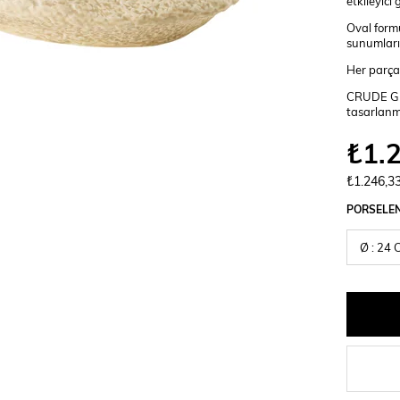
etkileyici 
Oval formu
sunumların
Her parça, 
CRUDE Glis
tasarlanmı
₺1.
₺1.246,3
PORSELE