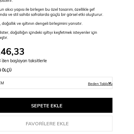
gösterir.
n akıcı yapısı ile birleşen bu özel tasarım, özellikle şef
da ve stil sahibi sofralarda güçlü bir görsel etki oluşturur.
doğallık ve ışıltının dengeli birleşimini yansıtır.
ter, doğallığın içindeki ışıltıyı keşfetmek isteyenler için
ştır.
246,33
3
`den başlayan taksitlerle
N ÖLÇÜ
Beden Tablosu
FAVORILERE EKLE