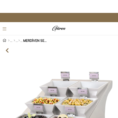
MERDİVEN SEA 3 KAT 6 YUVALI SATİNE