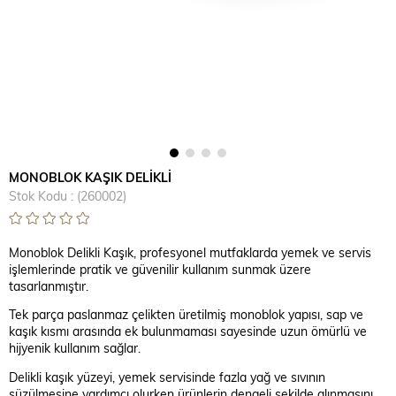
MONOBLOK KAŞIK DELİKLİ
Stok Kodu
(260002)
Monoblok Delikli Kaşık, profesyonel mutfaklarda yemek ve servis
işlemlerinde pratik ve güvenilir kullanım sunmak üzere
tasarlanmıştır.
Tek parça paslanmaz çelikten üretilmiş mo
noblok yapısı, sap ve
kaşık kısmı arasında ek bulunmaması sayesinde uzun ömürlü ve
hijyenik kullanım sağlar.
Delikli kaşık yüzeyi, yemek servisinde fazla yağ ve sıvının
süzülmesine yardımcı olurken ürünlerin dengeli şekilde alınmasını